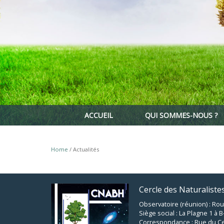
ACCUEIL
QUI SOMMES-NOUS ?
Home
/ Actualités
Cercle des Naturalist
Observatoire (réunion) : Rou
Siège social : La Plagne 1 à
Correspondance : Rue du Ce